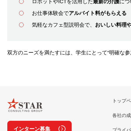
ロボットやICTを活用した
最新の介護
につ
お仕事体験会で
アルバイト料がもらえる
気軽なカフェ型説明会で、
おいしい料理
双方のニーズを満たすには、学生にとって“明確な参
トップペ
各社の成
インターン募集
プライバ